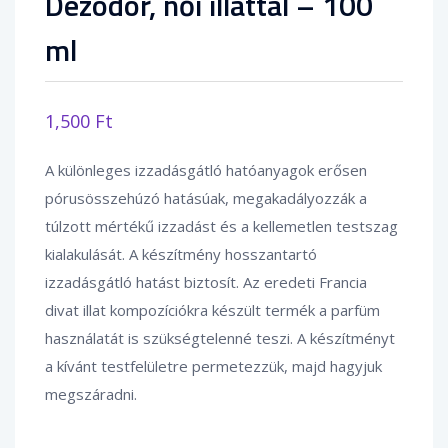
Dezodor, női illattal – 100
ml
1,500
Ft
A különleges izzadásgátló hatóanyagok erősen
pórusösszehúzó hatásúak, megakadályozzák a
túlzott mértékű izzadást és a kellemetlen testszag
kialakulását. A készítmény hosszantartó
izzadásgátló hatást biztosít. Az eredeti Francia
divat illat kompozíciókra készült termék a parfüm
használatát is szükségtelenné teszi. A készítményt
a kívánt testfelületre permetezzük, majd hagyjuk
megszáradni.