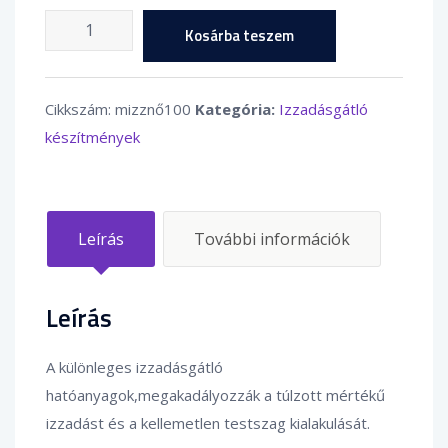
BODYMED
Kosárba teszem
–
Izzadásgátló
Dezodor,
Cikkszám:
mizznő100
Kategória:
Izzadásgátló
női
készítmények
illattal
-
100
Leírás
További információk
ml
mennyiség
Leírás
A különleges izzadásgátló
hatóanyagok,megakadályozzák a túlzott mértékű
izzadást és a kellemetlen testszag kialakulását.