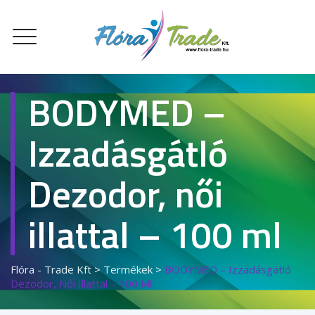
BODYMED –
Izzadásgátló
Dezodor, női
illattal – 100 ml
Flóra - Trade Kft
>
Termékek
>
BODYMED – Izzadásgátló
Dezodor, Női Illattal – 100 Ml